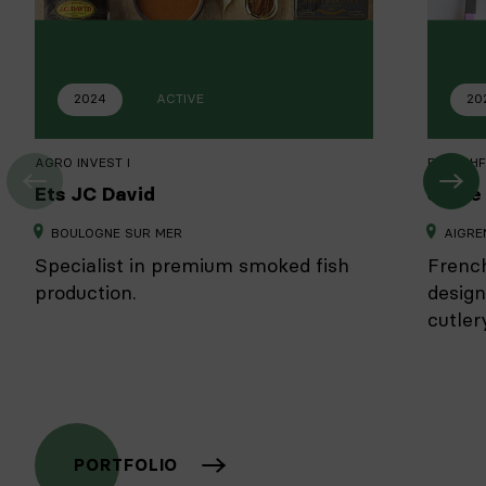
2024
ACTIVE
20
AGRO INVEST I
FRENCHF
Ets JC David
Sabre 
BOULOGNE SUR MER
AIGRE
Specialist in premium smoked fish
French
production.
design
cutlery
PORTFOLIO