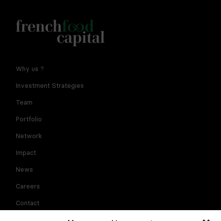
Notre newsletter est réservée aux dirigeants et
Why us ?
entrepreneurs de l'agroalimentaire. En fournissant votre
adresse e-mail vous consentez à recevoir la newsletter par
Investment Strategies
courriel. Pour plus d'informations sur le traitement des
données à caractère personnel et sur vos droits, consultez
Team
la
politique de confidentialité
Portfolio
Network
Impact
News
Careers
Contact