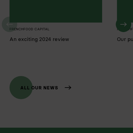
FRENCHFOOD CAPITAL
FRENCHF
An exciting 2024 review
Our p
ALL OUR NEWS