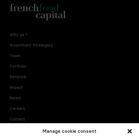
Notre newsletter est réservée aux dirigeants et
Why us ?
entrepreneurs de l'agroalimentaire. En fournissant votre
adresse e-mail vous consentez à recevoir la newsletter par
Investment Strategies
courriel. Pour plus d'informations sur le traitement des
données à caractère personnel et sur vos droits, consultez
Team
la
politique de confidentialité
Portfolio
Network
Impact
News
Careers
Contact
Manage cookie consent