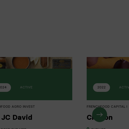
024
ACTIVE
2022
ACTI
HFOOD AGRO INVEST
FRENCHFOOD CAPITAL I
 JC David
Chapon