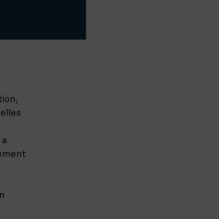
ion,
elles
 a
lement
on