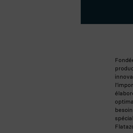
Fondée
produc
innova
l’impo
élabor
optima
besoin
spécia
Flataz