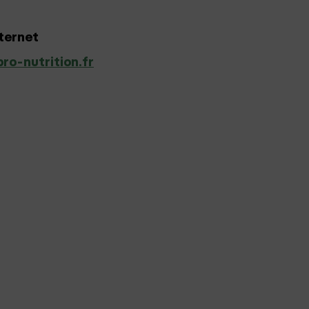
nternet
o-nutrition.fr