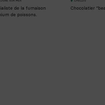
LOGNE SUR MER
CHELLES
ialiste de la fumaison
Chocolatier "bea
ium de poissons.