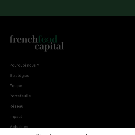
Notre newsletter est réservée aux dirigeants et
Pourquoi nous ?
entrepreneurs de l'agroalimentaire. En fournissant votre
adresse e-mail vous consentez à recevoir la newsletter par
Stratégies
courriel. Pour plus d'informations sur le traitement des
données à caractère personnel et sur vos droits, consultez
Équipe
la
politique de confidentialité
Portefeuille
Réseau
Impact
Actualités