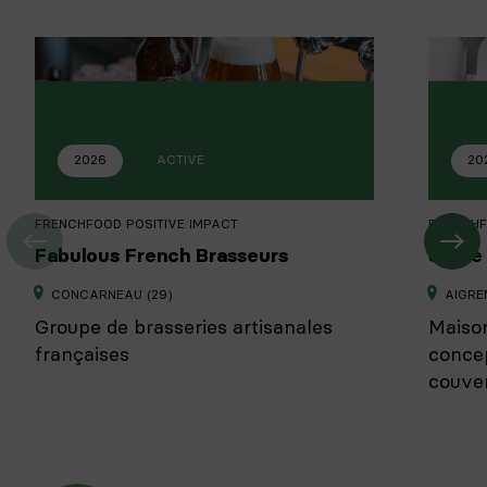
2026
ACTIVE
20
FRENCHFOOD POSITIVE IMPACT
FRENCHF
Fabulous French Brasseurs
Sabre 
CONCARNEAU (29)
AIGRE
Groupe de brasseries artisanales
Maison
françaises
concep
couve