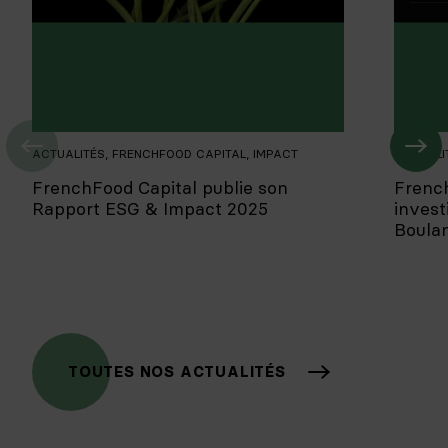
ACTUALITÉS
,
FRENCHFOOD CAPITAL
,
IMPACT
ACTUALI
FrenchFood Capital publie son
Frenc
Rapport ESG & Impact 2025
invest
Boula
TOUTES NOS ACTUALITÉS