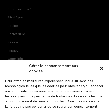
Notre newsletter est réservée aux dirigeants et
Pourquoi nous ?
entrepreneurs de l'agroalimentaire. En fournissant votre
adresse e-mail vous consentez à recevoir la newsletter par
Stratégies
courriel. Pour plus d'informations sur le traitement des
données à caractère personnel et sur vos droits, consultez
Équipe
la
politique de confidentialité
Portefeuille
Réseau
Impact
Actualités
Gérer le consentement aux
Recrutement
cookies
Contact
Pour offrir les meilleures expériences, nous utilisons des
Espace investisseur
technologies telles que les cookies pour stocker et/ou accéder
aux informations des appareils. Le fait de consentir à ces
technologies nous permettra de traiter des données telles que
le comportement de navigation ou les ID uniques sur ce site.
Suivez-nous
Le fait de ne pas consentir ou de retirer son consentement