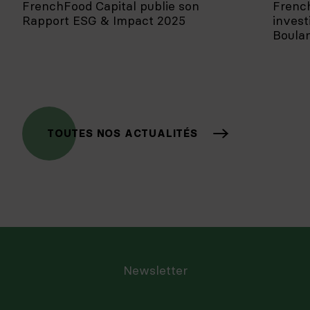
FrenchFood Capital publie son
Frenc
Rapport ESG & Impact 2025
invest
Boula
TOUTES NOS ACTUALITÉS
Newsletter