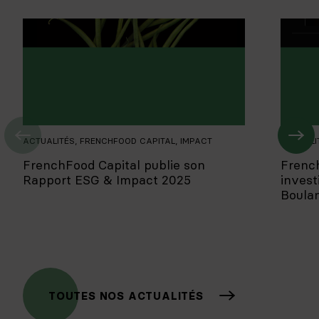
ACTUALITÉS
,
FRENCHFOOD CAPITAL
,
IMPACT
ACTUALI
FrenchFood Capital publie son
Frenc
Rapport ESG & Impact 2025
invest
Boula
TOUTES NOS ACTUALITÉS