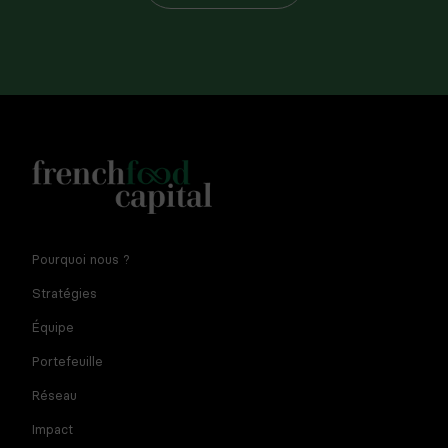
Notre newsletter est réservée aux dirigeants et
Pourquoi nous ?
entrepreneurs de l'agroalimentaire. En fournissant votre
adresse e-mail vous consentez à recevoir la newsletter par
Stratégies
courriel. Pour plus d'informations sur le traitement des
données à caractère personnel et sur vos droits, consultez
Équipe
la
politique de confidentialité
Portefeuille
Réseau
Impact