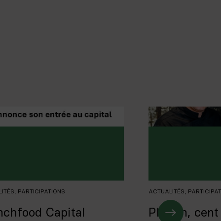
LITÉS
,
PARTICIPATIONS
ACTUALITÉS
,
PARTICIPA
nchfood Capital
Plantin, cent