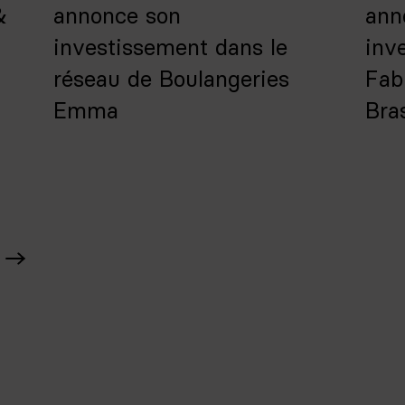
&
annonce son
ann
investissement dans le
inv
réseau de Boulangeries
Fab
Emma
Bra