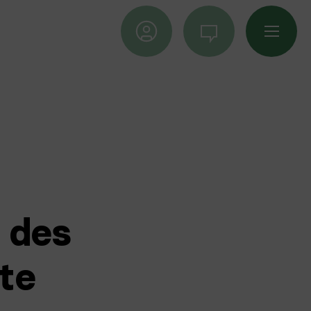
EN
 des
ête