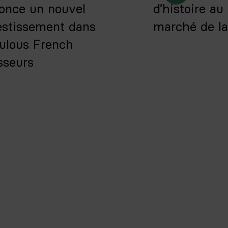
once un nouvel
d’histoire a
estissement dans
marché de la
ulous French
sseurs