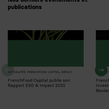
publications
ACTUALITÉS
,
FRENCHFOOD CAPITAL
,
IMPACT
ACTUALI
FrenchFood Capital publie son
Frenc
Rapport ESG & Impact 2025
invest
Boula