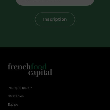
Inscription
Notre newsletter est réservée aux dirigeants et
Pourquoi nous ?
entrepreneurs de l'agroalimentaire. En fournissant votre
adresse e-mail vous consentez à recevoir la newsletter par
Stratégies
courriel. Pour plus d'informations sur le traitement des
données à caractère personnel et sur vos droits, consultez
Équipe
la
politique de confidentialité