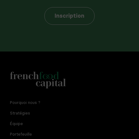
Inscription
Notre newsletter est réservée aux dirigeants et
Pourquoi nous ?
entrepreneurs de l'agroalimentaire. En fournissant votre
adresse e-mail vous consentez à recevoir la newsletter par
Stratégies
courriel. Pour plus d'informations sur le traitement des
données à caractère personnel et sur vos droits, consultez
Équipe
la
politique de confidentialité
Portefeuille