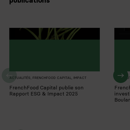
publications
ACTUALITÉS
,
FRENCHFOOD CAPITAL
,
IMPACT
ACTUALI
FrenchFood Capital publie son
Frenc
Rapport ESG & Impact 2025
invest
Boula