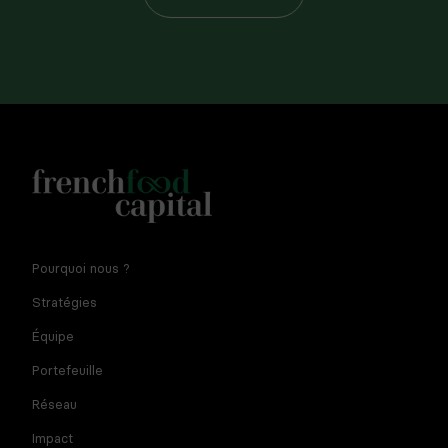
Notre newsletter est réservée aux dirigeants et
Pourquoi nous ?
entrepreneurs de l'agroalimentaire. En fournissant votre
adresse e-mail vous consentez à recevoir la newsletter par
Stratégies
courriel. Pour plus d'informations sur le traitement des
données à caractère personnel et sur vos droits, consultez
Équipe
la
politique de confidentialité
Portefeuille
Réseau
Impact