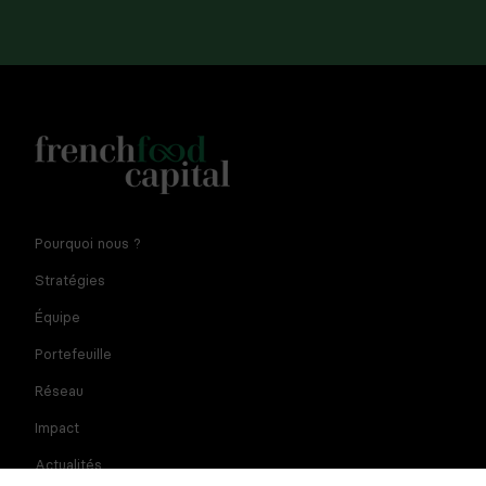
Notre newsletter est réservée aux dirigeants et
Pourquoi nous ?
entrepreneurs de l'agroalimentaire. En fournissant votre
adresse e-mail vous consentez à recevoir la newsletter par
Stratégies
courriel. Pour plus d'informations sur le traitement des
données à caractère personnel et sur vos droits, consultez
Équipe
la
politique de confidentialité
Portefeuille
Réseau
Impact
Actualités