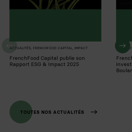
ACTUALITÉS
,
FRENCHFOOD CAPITAL
,
IMPACT
ACTUALI
FrenchFood Capital publie son
Frenc
Rapport ESG & Impact 2025
invest
Boula
TOUTES NOS ACTUALITÉS