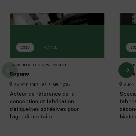
2025
ACTIVE
20
FRENCHFOOD POSITIVE IMPACT
FRENCHF
Sopano
Green
SAINT-PIERRE-LÈS-ELBEUF (76)
SUCY-
Acteur de référence de la
Spécia
conception et fabrication
fabric
d’étiquettes adhésives pour
décond
l’agroalimentaire
biodé