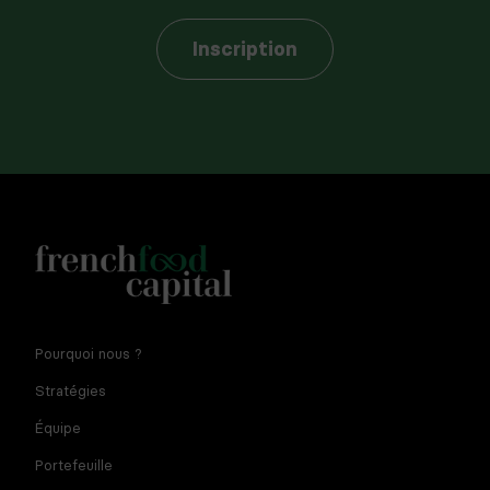
Inscription
Notre newsletter est réservée aux dirigeants et
Pourquoi nous ?
entrepreneurs de l'agroalimentaire. En fournissant votre
adresse e-mail vous consentez à recevoir la newsletter par
Stratégies
courriel. Pour plus d'informations sur le traitement des
données à caractère personnel et sur vos droits, consultez
Équipe
la
politique de confidentialité
Portefeuille