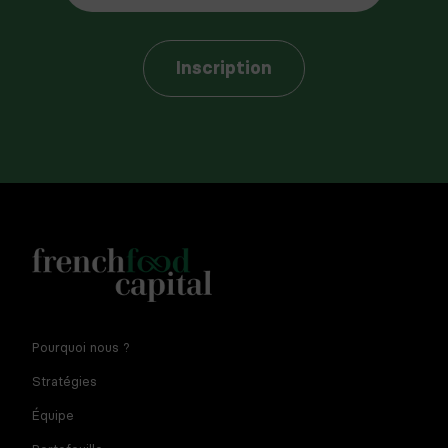
Inscription
Notre newsletter est réservée aux dirigeants et
Pourquoi nous ?
entrepreneurs de l'agroalimentaire. En fournissant votre
adresse e-mail vous consentez à recevoir la newsletter par
Stratégies
courriel. Pour plus d'informations sur le traitement des
données à caractère personnel et sur vos droits, consultez
Équipe
la
politique de confidentialité