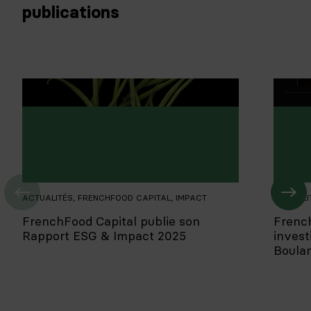
publications
ACTUALITÉS
,
FRENCHFOOD CAPITAL
,
IMPACT
ACTUALI
FrenchFood Capital publie son
Frenc
Rapport ESG & Impact 2025
invest
Boula