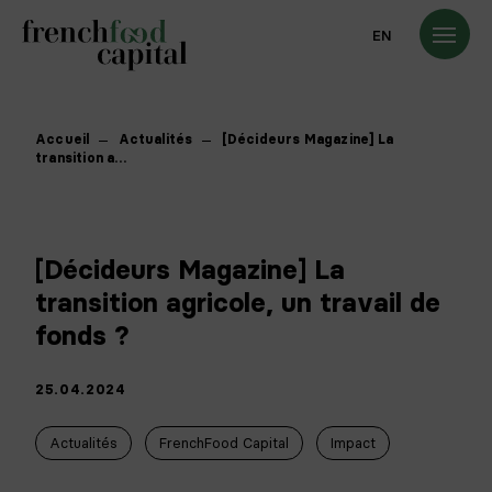
EN
Accueil
Actualités
[Décideurs Magazine] La
transition a…
[Décideurs Magazine] La
transition agricole, un travail de
fonds ?
25.04.2024
Actualités
FrenchFood Capital
Impact