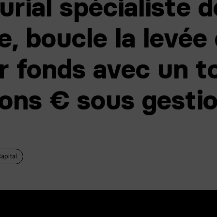
rial spécialiste d
re, boucle la levée
r fonds avec un to
ions € sous gesti
apital