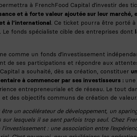
permettra à FrenchFood Capital d’investir des ti
ssance et à forte valeur ajoutée sur leur marché,
. Ce ticket pourra être porté
t à l’international
 Le fonds spécialiste cible des entreprises dont
nne comme un fonds d’investissement indépendant
t de ses participations et répondre aux attente
apital a souhaité, dès sa création, constituer
un
une
entaire à commencer par ses investisseurs :
érience entrepreneuriale et de réseau. Le tout dan
e et des objectifs communs de création de valeur
 être un accélérateur de développement, un sparing
sur lesquels il se sent parfois trop seul. Chez Fren
investissement : une association entre l’expérience 
oriel. C’est pourquoi, nous privilégions les opérati