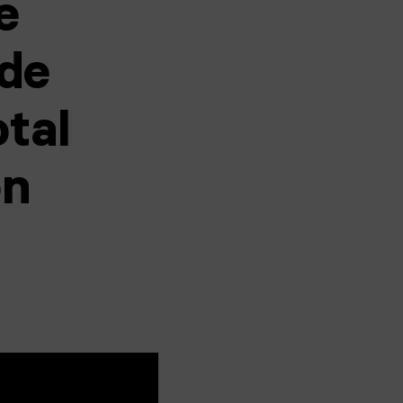
e
 de
tal
on