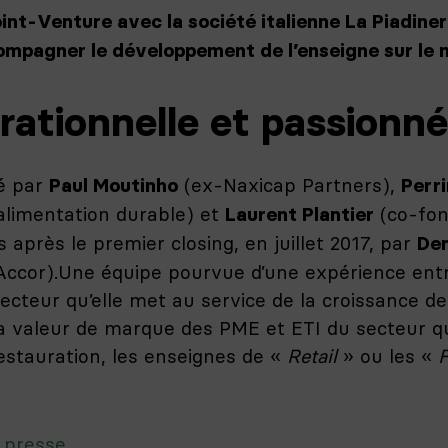
int-Venture avec la société italienne La Piadiner
ompagner le développement de l’enseigne sur le 
rationnelle et passionn
é par
(ex-Naxicap Partners),
Paul Moutinho
Perr
l’alimentation durable) et
(co-fon
Laurent Plantier
ts après le premier closing, en juillet 2017, par
Den
ccor).
Une équipe pourvue d’une expérience entr
teur qu’elle met au service de la croissance de s
a valeur de marque des PME et ETI du secteur qu
 restauration, les enseignes de «
Retail
» ou les «
F
 presse