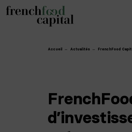
Accueil
Actualités
FrenchFood Capita
FrenchFood
d’investis