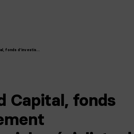
l, fonds d’investis…
 Capital, fonds
sement