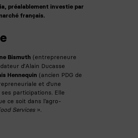
ia, préalablement investie par
marché français.
ée
(entrepreneure
ine Bismuth
dateur d’Alain Ducasse
(ancien PDG de
is Hennequin
epreneuriale et d’une
es participations. Elle
e ce soit dans l’agro-
ood Services
».