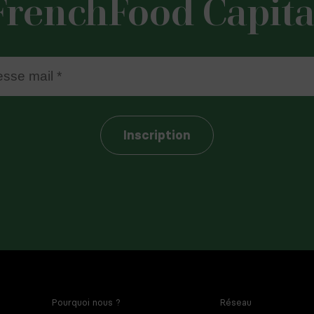
FrenchFood Capita
Inscription
er est réservée aux dirigeants et entrepreneurs de l'agroalimentaire. En f
 vous consentez à recevoir la newsletter par courriel. Pour plus d'informat
 données à caractère personnel et sur vos droits, consultez la
politique de
Pourquoi nous ?
Réseau