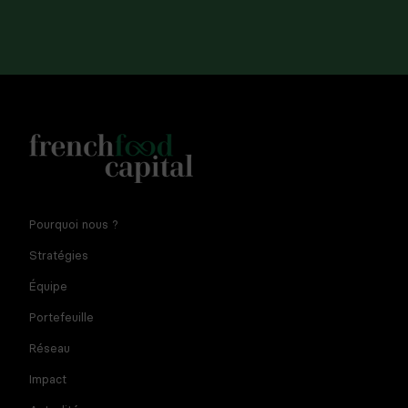
Notre newsletter est réservée aux dirigeants et
Pourquoi nous ?
entrepreneurs de l'agroalimentaire. En fournissant votre
adresse e-mail vous consentez à recevoir la newsletter par
Stratégies
courriel. Pour plus d'informations sur le traitement des
données à caractère personnel et sur vos droits, consultez
Équipe
la
politique de confidentialité
Portefeuille
Réseau
Impact