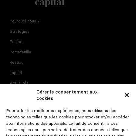
Notre newsletter est réservée aux dirigeants et
Pourquoi nous ?
entrepreneurs de l'agroalimentaire. En fournissant votre
adresse e-mail vous consentez à recevoir la newsletter par
Stratégies
courriel. Pour plus d'informations sur le traitement des
données à caractère personnel et sur vos droits, consultez
Équipe
la
politique de confidentialité
Portefeuille
Réseau
Impact
Actualités
Gérer le consentement aux
Recrutement
cookies
Contact
Pour offrir les meilleures expériences, nous utilisons des
Espace investisseur
technologies telles que les cookies pour stocker et/ou accéder
aux informations des appareils. Le fait de consentir à ces
technologies nous permettra de traiter des données telles que